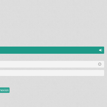
on
ne
xi
on