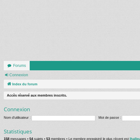
Forums
Connexion
Index du forum
Accès réservé aux membres inscrits.
Connexion
Nom d’utilisateur :
Mot de passe :
Statistiques
158
messages •
54
sujets •
53
membres • Le membre enregistré le plus récent est
lhalle