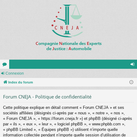
or
Connexion
on
u
Index du forum
ne
m
xi
Forum CNEJA - Politique de confidentialité
s
on
Cette politique explique en détail comment « Forum CNEJA » et ses
sociétés affiliées (désignés ci-après par « nous », « notre », « nos »,
« Forum CNEJA », « https://forum.cneja.fr ») et phpBB (désigné ci-après
par « ils », « eux », « leur », « logiciel phpBB », « www.phpbb.com »,
« phpBB Limited », « Équipes phpBB ») utilisent n’importe quelle
information collectée pendant n’importe quelle session d’utilisation de