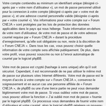
Votre compte contiendra au minimum un identifiant unique (désigné ci-
après par « votre nom d’utilisateur »), un mot de passe personnel utilisé
pour la connexion à votre compte (désigné ci-après par « votre mot de
passe »), et une adresse courriel personnelle valide (désignée ci-après
par « votre courriel »). Vos informations pour votre compte sur « Forum
CNEJA » sont protégées par les lois de protection des données
applicables dans le pays qui nous héberge. Toute information en-dehors
de votre nom d’utilisateur, de votre mot de passe et de votre adresse
courriel requise par « Forum CNEJA » durant la procédure
d’enregistrement, qu’elle soit obligatoire ou non, reste à la discrétion de
« Forum CNEJA ». Dans tous les cas, vous pouvez choisir quelle
information de votre compte sera affichée publiquement. De plus, dans
votre profil, vous pouvez souscrire ou non à l’envoi automatique de
courriel par le logiciel phpBB.
Votre mot de passe est crypté (hashage à sens unique) afin qu’il soit
sécurisé. Cependant, il est recommandé de ne pas utiliser le même mot
de passe sur plusieurs sites Internet différents. Votre mot de passe est le
moyen d’accès à votre compte sur « Forum CNEJA », conservez-le
soigneusement et en aucun cas une personne affiliée de « Forum
CNEJA », de phpBB ou une d’une tierce partie ne peut vous demander
légitimement votre mot de passe. Si vous oubliez votre mot de passe,
vous pouvez utiliser la fonction « J’ai oublié mon mot de passe » fournie
par le logiciel phpBB. Ce processus vous demandera de fournir votre nom
d’utilisateur et votre courriel, alors le logiciel phpBB générera un nouveau